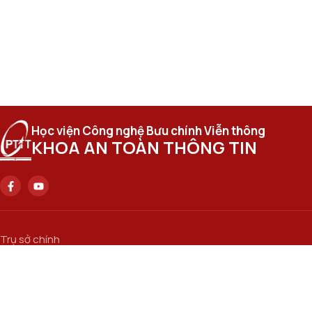
Học viện Công nghệ Bưu chính Viễn thông
KHOA AN TOÀN THÔNG TIN
Trụ sở chính
Số 122 Hoàng Quốc Việt, phường Nghĩa Đô, thành phố Hà Nội..
Email
attt@ptit.edu.vn