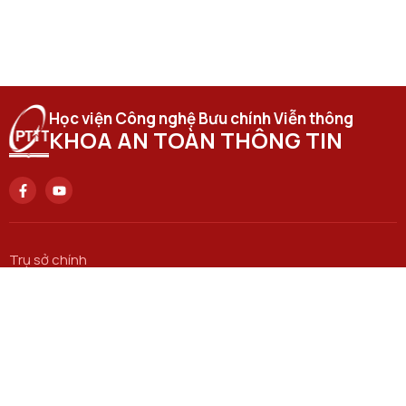
Học viện Công nghệ Bưu chính Viễn thông
KHOA AN TOÀN THÔNG TIN
Trụ sở chính
Số 122 Hoàng Quốc Việt, phường Nghĩa Đô, thành phố Hà
Nội..
Email
attt@ptit.edu.vn
Cơ sở đào tạo tại Hà Nội