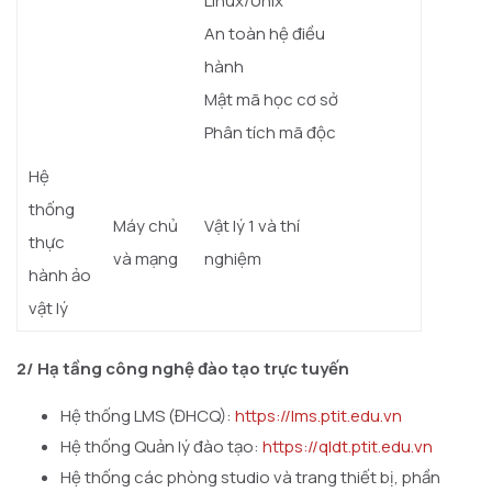
Linux/Unix
An toàn hệ điều
hành
Mật mã học cơ sở
Phân tích mã độc
Hệ
thống
Máy chủ
Vật lý 1 và thí
thực
và mạng
nghiệm
hành ảo
vật lý
2/
Hạ tầng công nghệ đào tạo trực tuyến
Hệ thống LMS (ĐHCQ):
https://lms.ptit.edu.vn
Hệ thống Quản lý đào tạo:
https://qldt.ptit.edu.vn
Hệ thống các phòng studio và trang thiết bị, phần