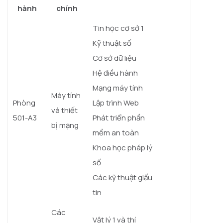
hành
chính
Tin học cơ sở 1
Kỹ thuật số
Cơ sở dữ liệu
Hệ điều hành
Mạng máy tính
Máy tính
Phòng
Lập trình Web
và thiết
501-A3
Phát triển phần
bị mạng
mềm an toàn
Khoa học pháp lý
số
Các kỹ thuật giấu
tin
Các
Vật lý 1 và thí