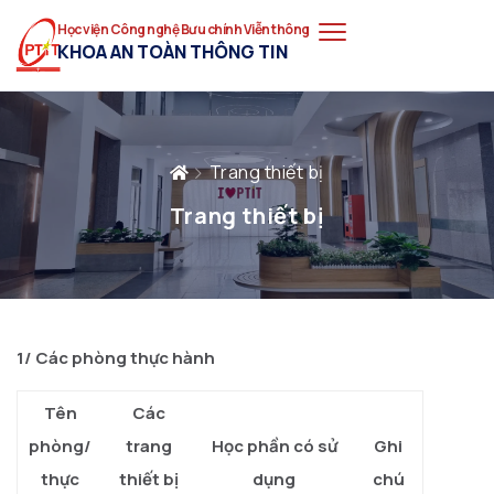
Học viện Công nghệ Bưu chính Viễn thông
KHOA AN TOÀN THÔNG TIN
Trang thiết bị
Trang thiết bị
1/ Các phòng thực hành
Tên
Các
phòng/
trang
Học phần có sử
Ghi
thực
thiết bị
dụng
chú