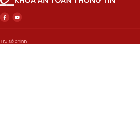
Trụ sở chính
Số 122 Hoàng Quốc Việt, phường Nghĩa Đô, thành phố Hà Nội..
Email
attt@ptit.edu.vn
Cơ sở đào tạo tại Hà Nội
Số 96A Trần Phú, phường Hà Đông, thành phố Hà Nội.
ĐƯỜNG DẪN LIÊN KẾT
Học viện Cơ sở TP. Hồ Chí Minh​
Cổng thông tin Đào tạo