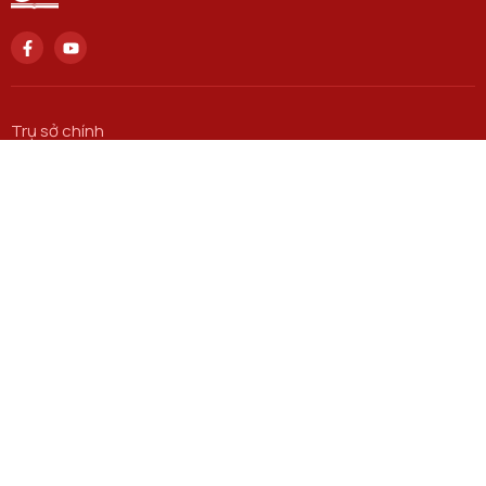
Trụ sở chính
Số 122 Hoàng Quốc Việt, phường Nghĩa Đô, thành phố Hà
Nội..
Email
attt@ptit.edu.vn
Cơ sở đào tạo tại Hà Nội
Số 96A Trần Phú, phường Hà Đông, thành phố Hà Nội.
ĐƯỜNG DẪN LIÊN KẾT
Học viện Cơ sở TP. Hồ Chí Minh​
Cổng thông tin Đào tạo